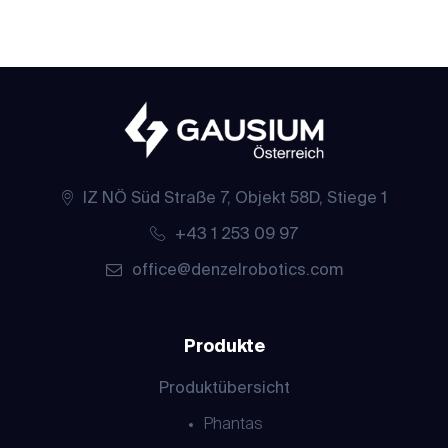
IZ NÖ Süd Straße 7, Objekt 58D, Stiege 1
+43 1 253 09 97
office@denzelrobotics.com
Produkte
Produktübersicht
Phantas