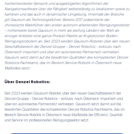
hochentwickelter Sensorik und ausgeklügelten Algorithmen der
Navigationssoftware über die Fähigkeit selbstständig zu lokalisieren sowie zu
kartieren und das auch in dynamischer Umgebung. Innerhalb der Branche
gilt Gausium als Technologieführer. Bereits 2017 präsentierte der
chinesische Marktführer den ersten autonom arbeitenden Reinigungsroboter
– mittlerweile bietet Gausium in mehr als sechzig Ländern der Welt als
einziger Anbieter eine ganze Produkt-Palette an KI-gestützten Boden-
Reinigungsrobotern an. Seit 2023 werden Gausium-Roboter über den neuen
Geschäftsbereich der Denzel-Gruppe – Denzel Robotics – exklusiv nach
Österreich importiert und über ein autorisiertes Partnernetz vertrieben.
Gausium setzt damit auf die bewährten Qualitäten des kompetenten Denzel
Robotics-Fachteams, das im Bereich Service-Robotik in Österreich neue
Maßstäbe setzt.
Über Denzel Robotics:
Seit 2023 werden Gausium-Roboter über den neuen Geschäftsbereich der
Denzel-Gruppe – Denzel Robotics – exklusiv nach Österreich importiert und
über ein autorisiertes Partnernetz vertrieben. Gausium setzt damit auf die
bewährten Qualitäten des kompetenten Denzel Robotics-Fachteams, das im
Bereich Service-Robotik in Österreich neue Maßstäbe bei Effizienz, Qualität
und Service im professionellen Reinigungssektor setzt.