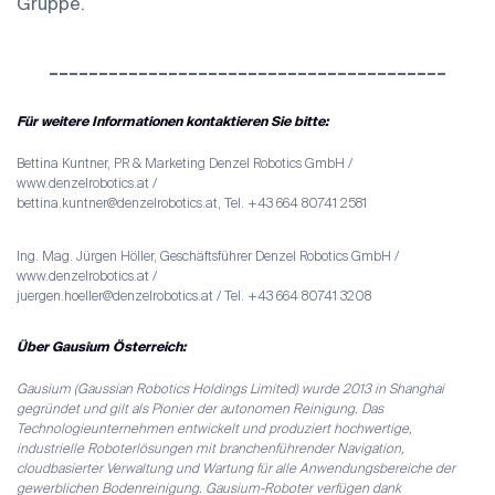
Gruppe.
________________________________________
Für weitere Informationen kontaktieren Sie bitte:
Bettina Kuntner, PR & Marketing Denzel Robotics GmbH /
www.denzelrobotics.at /
bettina.kuntner@denzelrobotics.at, Tel. +43 664 80741 2581
Ing. Mag. Jürgen Höller, Geschäftsführer Denzel Robotics GmbH /
www.denzelrobotics.at /
juergen.hoeller@denzelrobotics.at / Tel. +43 664 80741 3208
Über Gausium Österreich:
Gausium (Gaussian Robotics Holdings Limited) wurde 2013 in Shanghai
gegründet und gilt als Pionier der autonomen Reinigung. Das
Technologieunternehmen entwickelt und produziert hochwertige,
industrielle Roboterlösungen mit branchenführender Navigation,
cloudbasierter Verwaltung und Wartung für alle Anwendungsbereiche der
gewerblichen Bodenreinigung. Gausium-Roboter verfügen dank